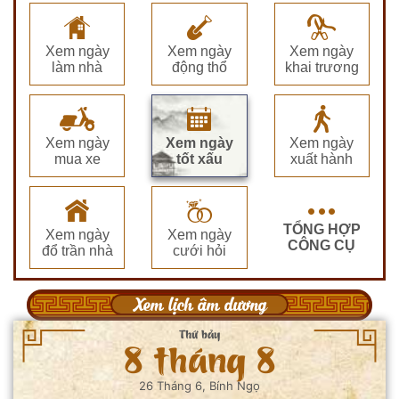
Xem ngày
Xem ngày
Xem ngày
làm nhà
động thổ
khai trương
Xem ngày
Xem ngày
Xem ngày
mua xe
tốt xấu
xuất hành
TỔNG HỢP
Xem ngày
Xem ngày
CÔNG CỤ
đổ trần nhà
cưới hỏi
Xem lịch âm dương
Thứ bảy
8 tháng 8
26 Tháng 6, Bính Ngọ