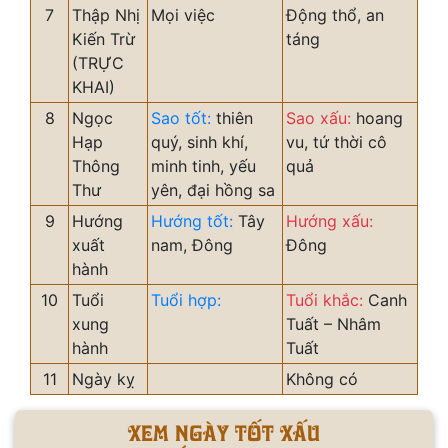
7
Thập Nhị
Mọi việc
Động thổ, an
Kiến Trừ
táng
(TRỰC
KHAI)
8
Ngọc
Sao tốt:
thiên
Sao xấu:
hoang
Hạp
quý, sinh khí,
vu, tứ thời cô
Thông
minh tinh, yếu
quả
Thư
yên, đại hồng sa
9
Hướng
Hướng tốt:
Tây
Hướng xấu:
xuất
nam, Đông
Đông
hành
10
Tuổi
Tuổi hợp:
Tuổi khắc:
Canh
xung
Tuất – Nhâm
hành
Tuất
11
Ngày kỵ
Không có
Xem ngày tốt xấu