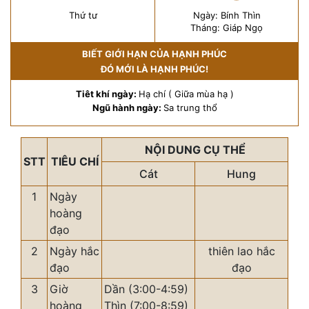
Thứ tư
Ngày: Bính Thìn
Tháng: Giáp Ngọ
BIẾT GIỚI HẠN CỦA HẠNH PHÚC
ĐÓ MỚI LÀ HẠNH PHÚC!
Tiêt khí ngày:
Hạ chí ( Giữa mùa hạ )
Ngũ hành ngày:
Sa trung thổ
NỘI DUNG CỤ THỂ
STT
TIÊU CHÍ
Cát
Hung
1
Ngày
hoàng
đạo
2
Ngày hắc
thiên lao hắc
đạo
đạo
3
Giờ
Dần (3:00-4:59)
hoàng
Thìn (7:00-8:59)