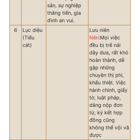
sản, sự nghiệp
thăng tiến, gia
đình an vui.
6
Lục diệu
Lưu niên
(Tiểu
Nên
:Mọi việc
cát)
đều bị trễ nải
dây dưa, rất khó
hoàn thành, dễ
gặp những
chuyện thị phi,
khẩu thiệt. Việc
hành chính, giấy
tờ, luật pháp,
dâng nộp đơn
từ, ký kết hợp
đồng cũng
không thể vội vã
được