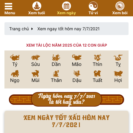
Menu
Xem tuổi
Xem ngày
Tử vi
Xem bói
Trang chủ
Xem ngay tốt hôm nay 7/7/2021
XEM TÀI LỘC NĂM 2025 CỦA 12 CON GIÁP
Tý
Sửu
Dần
Mão
Thìn
Tỵ
Ngọ
Mùi
Thân
Dậu
Tuất
Hợi
Ngày hôm nay 7/7/2021
là tốt hay xấu?
Xem ngày tốt xấu hôm nay
7/7/2021