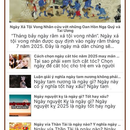
Ngày Xá Tội Vong Nhân cứu vớt những Oan Hồn Ngạ Quỷ và
Tai Ương
“Tháng bảy ngày rằm xá tội vong nhân”. Ngày xá
tội vong nhân được quy định vào ngày rằm tháng
7 năm 2025. Đây là ngày mà dân chúng sẽ…
Cách chọn ngày cắt tóc năm 2025 may mắn cho cả trẻ em và người lớn
Tại sao phải xem lịch cắt tóc? Chọn
ngày để cắt tóc cho trẻ em và người
lớn cần lưu ý điều gì để gặp nhiều may
mắn ? Khi…
Luận giải ý nghĩa ngày tam nương không phải ai cũng biết
Ngày tam nương là ngày gì? Ngày này
có ý nghĩa tốt hay xấu? Ngày tam
nương sát có nguồn gốc như thế nào?
Cần kiêng kỵ điều gì khi…
Ngày nguyệt kỵ là ngày gì? Tốt hay xấu?
Ngày nguyệt Kỵ là ngày gì? Ngày
nguyệt kỵ 2025 là ngày tốt hay ngày
xấu, xem ngay để biết chi tiết ý nghĩa
ngày nguyệt kỵ cũng như nguồn…
Ngày vía Thần Tài là ngày nào? Ý nghĩa ngày vía Thần Tài năm 2025
Ngày vía Thần Tài là ngày nào? Ngày