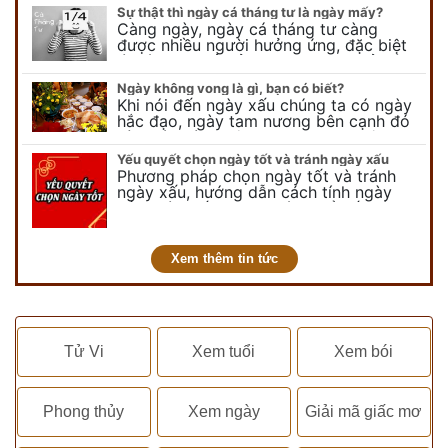
lễ thiên chúa giáng sinh,…
Sự thật thì ngày cá tháng tư là ngày mấy?
Càng ngày, ngày cá tháng tư càng
được nhiều người hưởng ứng, đặc biệt
là các bạn trẻ bởi họ sẽ nghĩ ra đủ trò
vui chơi, tinh nghịch, hài…
Ngày không vong là gì, bạn có biết?
Khi nói đến ngày xấu chúng ta có ngày
hắc đạo, ngày tam nương bên cạnh đó
còn có ngày không vong. Tuy nhiên khi
nói đến ngày không vong…
Yếu quyết chọn ngày tốt và tránh ngày xấu
Phương pháp chọn ngày tốt và tránh
ngày xấu, hướng dẫn cách tính ngày
tốt, ngày xấu trong tháng để tiến hành
kết hôn, động thổ, nhập trạch, khai
trương,...
Xem thêm tin tức
Tử Vi
Xem tuổi
Xem bói
Phong thủy
Xem ngày
Giải mã giấc mơ