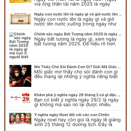
vía ông thần tài năm 2025 là ngày
mùng 10 âm lịch hàng tháng. Tại sao
trong ngày này, tất cả mọi…
Ngày con nước lên là ngày gì và giờ nước lên nước xuống trong ngày?
Ngày con nước lên là ngày gì và giờ
nước lên nước xuống trong ngày như
thế nào? Có điều gì cần chú ý về ngày
con nước lên? Đừng…
Chính xác ngày Bất Tương năm 2025 là ngày gì mà cực ít người biết
Ngày bất tương là ngày gì, xem ngày
bất tương năm 2025. Để hiểu rõ hơn
về ngày bất tương, ngày bất tương là
ngày gì mời quý bạn tham…
Mơ Thấy Chó Sói Đánh Con Gì? Giải Mã Giấc Mơ Bí Ẩn
Mỗi giấc mơ thấy cho sói đánh con gì
đều mang lại những ý nghĩa riêng biệt
và có thể phản ánh tâm trạng, suy nghĩ
của chúng ta.
Khám phá ý nghĩa ngày 29 tháng 2 có gì đặc biệt?
Bạn có biết ý nghĩa ngày 29/2 là ngày
gì không mà sao nó lại được nhiều
người chú ý đến vậy. Tất cả mọi người
đều cho rằng đây…
Ý nghĩa ngày Noel đối với các con Chiên
Ngày noel hay còn gọi là ngày lễ giáng
sinh 25 tháng 12 dương lịch. Đây là
ngày lễ của bên thiên chúa giáo, ngày