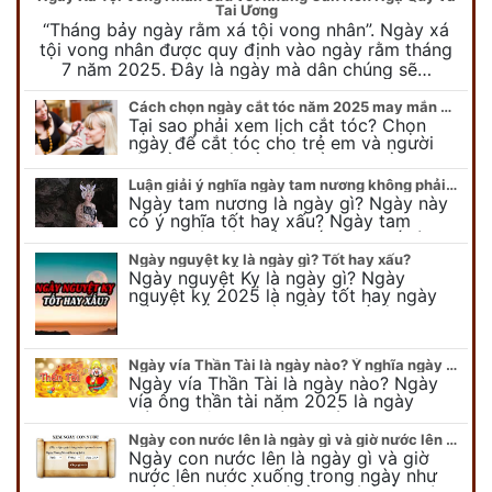
Tai Ương
“Tháng bảy ngày rằm xá tội vong nhân”. Ngày xá
tội vong nhân được quy định vào ngày rằm tháng
7 năm 2025. Đây là ngày mà dân chúng sẽ…
Cách chọn ngày cắt tóc năm 2025 may mắn cho cả trẻ em và người lớn
Tại sao phải xem lịch cắt tóc? Chọn
ngày để cắt tóc cho trẻ em và người
lớn cần lưu ý điều gì để gặp nhiều may
mắn ? Khi…
Luận giải ý nghĩa ngày tam nương không phải ai cũng biết
Ngày tam nương là ngày gì? Ngày này
có ý nghĩa tốt hay xấu? Ngày tam
nương sát có nguồn gốc như thế nào?
Cần kiêng kỵ điều gì khi…
Ngày nguyệt kỵ là ngày gì? Tốt hay xấu?
Ngày nguyệt Kỵ là ngày gì? Ngày
nguyệt kỵ 2025 là ngày tốt hay ngày
xấu, xem ngay để biết chi tiết ý nghĩa
ngày nguyệt kỵ cũng như nguồn…
Ngày vía Thần Tài là ngày nào? Ý nghĩa ngày vía Thần Tài năm 2025
Ngày vía Thần Tài là ngày nào? Ngày
vía ông thần tài năm 2025 là ngày
mùng 10 âm lịch hàng tháng. Tại sao
trong ngày này, tất cả mọi…
Ngày con nước lên là ngày gì và giờ nước lên nước xuống trong ngày?
Ngày con nước lên là ngày gì và giờ
nước lên nước xuống trong ngày như