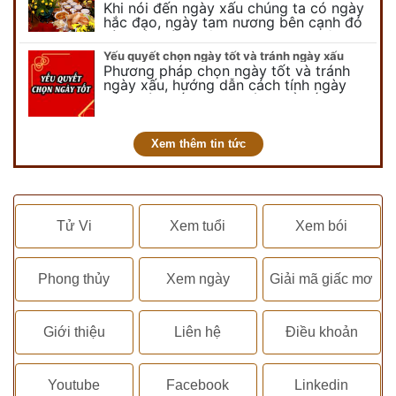
Khi nói đến ngày xấu chúng ta có ngày
hắc đạo, ngày tam nương bên cạnh đó
còn có ngày không vong. Tuy nhiên khi
nói đến ngày không vong…
Yếu quyết chọn ngày tốt và tránh ngày xấu
Phương pháp chọn ngày tốt và tránh
ngày xấu, hướng dẫn cách tính ngày
tốt, ngày xấu trong tháng để tiến hành
kết hôn, động thổ, nhập trạch, khai
trương,...
Xem thêm tin tức
Tử Vi
Xem tuổi
Xem bói
Phong thủy
Xem ngày
Giải mã giấc mơ
Giới thiệu
Liên hệ
Điều khoản
Youtube
Facebook
Linkedin