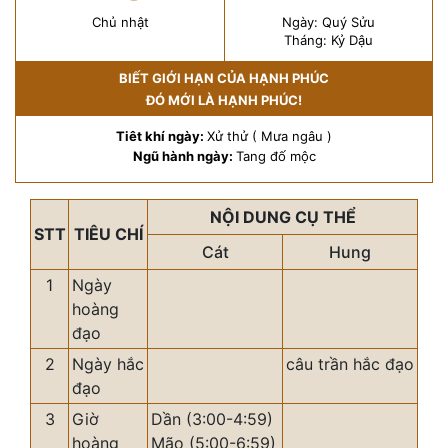
Chủ nhật
Ngày: Quý Sửu
Tháng: Kỷ Dậu
BIẾT GIỚI HẠN CỦA HẠNH PHÚC
ĐÓ MỚI LÀ HẠNH PHÚC!
Tiêt khí ngày:
Xử thử ( Mưa ngâu )
Ngũ hành ngày:
Tang đố mộc
NỘI DUNG CỤ THỂ
STT
TIÊU CHÍ
Cát
Hung
1
Ngày
hoàng
đạo
2
Ngày hắc
câu trần hắc đạo
đạo
3
Giờ
Dần (3:00-4:59)
hoàng
Mão (5:00-6:59)