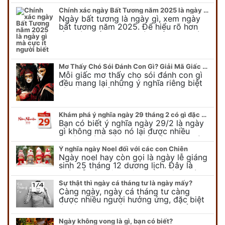
thế nào? Có điều gì cần chú ý về ngày
con nước lên? Đừng…
Chính xác ngày Bất Tương năm 2025 là ngày gì mà cực ít người biết
Ngày bất tương là ngày gì, xem ngày
bất tương năm 2025. Để hiểu rõ hơn
về ngày bất tương, ngày bất tương là
ngày gì mời quý bạn tham…
Mơ Thấy Chó Sói Đánh Con Gì? Giải Mã Giấc Mơ Bí Ẩn
Mỗi giấc mơ thấy cho sói đánh con gì
đều mang lại những ý nghĩa riêng biệt
và có thể phản ánh tâm trạng, suy nghĩ
của chúng ta.
Khám phá ý nghĩa ngày 29 tháng 2 có gì đặc biệt?
Bạn có biết ý nghĩa ngày 29/2 là ngày
gì không mà sao nó lại được nhiều
người chú ý đến vậy. Tất cả mọi người
đều cho rằng đây…
Ý nghĩa ngày Noel đối với các con Chiên
Ngày noel hay còn gọi là ngày lễ giáng
sinh 25 tháng 12 dương lịch. Đây là
ngày lễ của bên thiên chúa giáo, ngày
lễ thiên chúa giáng sinh,…
Sự thật thì ngày cá tháng tư là ngày mấy?
Càng ngày, ngày cá tháng tư càng
được nhiều người hưởng ứng, đặc biệt
là các bạn trẻ bởi họ sẽ nghĩ ra đủ trò
vui chơi, tinh nghịch, hài…
Ngày không vong là gì, bạn có biết?