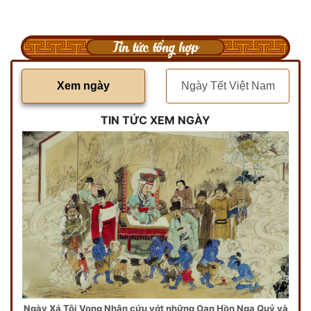
Tin tức tổng hợp
Xem ngày
Ngày Tết Việt Nam
TIN TỨC XEM NGÀY
Ngày Xá Tội Vong Nhân cứu vớt những Oan Hồn Ngạ Quỷ và