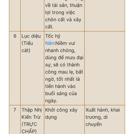
về tài sản, thuận
lợi trong việc
chôn cất và xây
cất.
6
Lục diệu
Tốc hỷ
(Tiểu
Nên
:Niềm vui
cát)
nhanh chóng,
dùng để mưu đại
sự, sẽ có thành
công mau lẹ, bất
ngờ, tốt nhất là
tiến hành vào
buổi sáng của
ngày.
7
Thập Nhị
Khởi công xây
Xuất hành, khai
Kiến Trừ
dựng
trương, di
(TRỰC
chuyển
CHẤP)