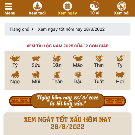
Menu
Xem tuổi
Xem ngày
Tử vi
Xem bói
Trang chủ
Xem ngay tốt hôm nay 28/8/2022
XEM TÀI LỘC NĂM 2025 CỦA 12 CON GIÁP
Tý
Sửu
Dần
Mão
Thìn
Tỵ
Ngọ
Mùi
Thân
Dậu
Tuất
Hợi
Ngày hôm nay 28/8/2022
là tốt hay xấu?
Xem ngày tốt xấu hôm nay
28/8/2022