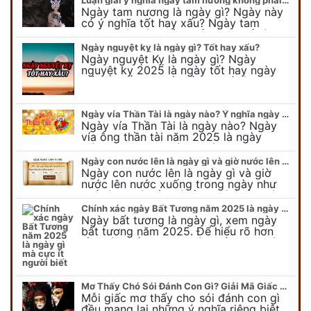
Ngày tam nương là ngày gì? Ngày này
có ý nghĩa tốt hay xấu? Ngày tam
nương sát có nguồn gốc như thế nào?
Cần kiêng kỵ điều gì khi…
Ngày nguyệt kỵ là ngày gì? Tốt hay xấu?
Ngày nguyệt Kỵ là ngày gì? Ngày
nguyệt kỵ 2025 là ngày tốt hay ngày
xấu, xem ngay để biết chi tiết ý nghĩa
ngày nguyệt kỵ cũng như nguồn…
Ngày vía Thần Tài là ngày nào? Ý nghĩa ngày vía Thần Tài năm 2025
Ngày vía Thần Tài là ngày nào? Ngày
vía ông thần tài năm 2025 là ngày
mùng 10 âm lịch hàng tháng. Tại sao
trong ngày này, tất cả mọi…
Ngày con nước lên là ngày gì và giờ nước lên nước xuống trong ngày?
Ngày con nước lên là ngày gì và giờ
nước lên nước xuống trong ngày như
thế nào? Có điều gì cần chú ý về ngày
con nước lên? Đừng…
Chính xác ngày Bất Tương năm 2025 là ngày gì mà cực ít người biết
Ngày bất tương là ngày gì, xem ngày
bất tương năm 2025. Để hiểu rõ hơn
về ngày bất tương, ngày bất tương là
ngày gì mời quý bạn tham…
Mơ Thấy Chó Sói Đánh Con Gì? Giải Mã Giấc Mơ Bí Ẩn
Mỗi giấc mơ thấy cho sói đánh con gì
đều mang lại những ý nghĩa riêng biệt