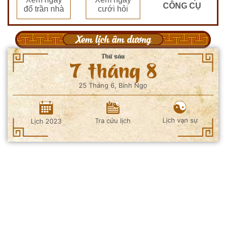
CÔNG CỤ
đổ trần nhà
cưới hỏi
Xem lịch âm dương
Thứ sáu
7 tháng 8
25 Tháng 6, Bính Ngọ
Lịch vạn sự
Tra cứu lịch
Lịch 2023