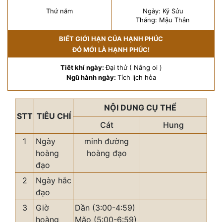
Thứ năm
Ngày: Kỷ Sửu
Tháng: Mậu Thân
BIẾT GIỚI HẠN CỦA HẠNH PHÚC
ĐÓ MỚI LÀ HẠNH PHÚC!
Tiêt khí ngày:
Đại thử ( Nắng oi )
Ngũ hành ngày:
Tích lịch hỏa
NỘI DUNG CỤ THỂ
STT
TIÊU CHÍ
Cát
Hung
1
Ngày
minh đường
hoàng
hoàng đạo
đạo
2
Ngày hắc
đạo
3
Giờ
Dần (3:00-4:59)
hoàng
Mão (5:00-6:59)