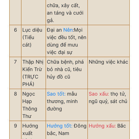
chữa, xây cất,
an táng và cưới
gả.
6
Lục diệu
Đại an
Nên
:Mọi
(Tiểu
việc đều tốt, nên
cát)
dùng để mưu
việc đại sự
7
Thập Nhị
Chữa bệnh, phá
Những việc khác
Kiến Trừ
bỏ nhà cũ, tiêu
(TRỰC
hủy đồ cũ
PHÁ)
8
Ngọc
Sao tốt:
mẫu
Sao xấu:
thọ tử,
Hạp
thương, minh
ngũ quỷ, sát chủ
Thông
đường
Thư
9
Hướng
Hướng tốt:
Đông
Hướng xấu:
Bắc
xuất
bắc, Nam