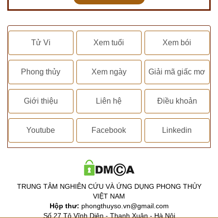
Tử Vi
Xem tuổi
Xem bói
Phong thủy
Xem ngày
Giải mã giấc mơ
Giới thiệu
Liên hệ
Điều khoản
Youtube
Facebook
Linkedin
TRUNG TÂM NGHIÊN CỨU VÀ ỨNG DỤNG PHONG THỦY
VIỆT NAM
Hộp thư:
phongthuyso.vn@gmail.com
Số 27 Tô Vĩnh Diện - Thanh Xuân - Hà Nội