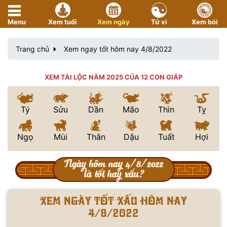
Menu
Xem tuổi
Xem ngày
Tử vi
Xem bói
Trang chủ
Xem ngay tốt hôm nay 4/8/2022
XEM TÀI LỘC NĂM 2025 CỦA 12 CON GIÁP
Tý
Sửu
Dần
Mão
Thìn
Tỵ
Ngọ
Mùi
Thân
Dậu
Tuất
Hợi
Ngày hôm nay 4/8/2022
là tốt hay xấu?
Xem ngày tốt xấu hôm nay
4/8/2022