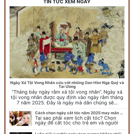
TIN TỨC XEM NGÀY
Ngày Xá Tội Vong Nhân cứu vớt những Oan Hồn Ngạ Quỷ và
Tai Ương
“Tháng bảy ngày rằm xá tội vong nhân”. Ngày xá
tội vong nhân được quy định vào ngày rằm tháng
7 năm 2025. Đây là ngày mà dân chúng sẽ…
Cách chọn ngày cắt tóc năm 2025 may mắn cho cả trẻ em và người lớn
Tại sao phải xem lịch cắt tóc? Chọn
ngày để cắt tóc cho trẻ em và người
lớn cần lưu ý điều gì để gặp nhiều may
mắn ? Khi…
Luận giải ý nghĩa ngày tam nương không phải ai cũng biết