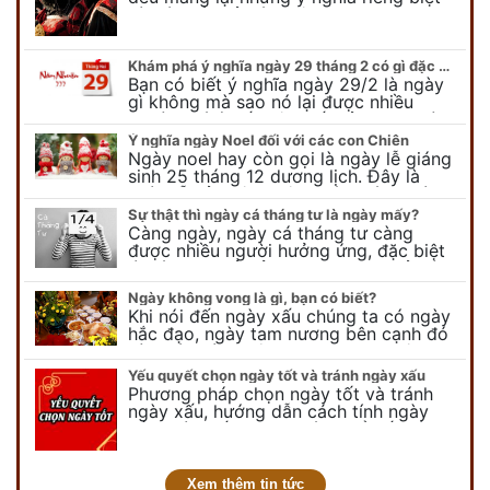
và có thể phản ánh tâm trạng, suy nghĩ
của chúng ta.
Khám phá ý nghĩa ngày 29 tháng 2 có gì đặc biệt?
Bạn có biết ý nghĩa ngày 29/2 là ngày
gì không mà sao nó lại được nhiều
người chú ý đến vậy. Tất cả mọi người
đều cho rằng đây…
Ý nghĩa ngày Noel đối với các con Chiên
Ngày noel hay còn gọi là ngày lễ giáng
sinh 25 tháng 12 dương lịch. Đây là
ngày lễ của bên thiên chúa giáo, ngày
lễ thiên chúa giáng sinh,…
Sự thật thì ngày cá tháng tư là ngày mấy?
Càng ngày, ngày cá tháng tư càng
được nhiều người hưởng ứng, đặc biệt
là các bạn trẻ bởi họ sẽ nghĩ ra đủ trò
vui chơi, tinh nghịch, hài…
Ngày không vong là gì, bạn có biết?
Khi nói đến ngày xấu chúng ta có ngày
hắc đạo, ngày tam nương bên cạnh đó
còn có ngày không vong. Tuy nhiên khi
nói đến ngày không vong…
Yếu quyết chọn ngày tốt và tránh ngày xấu
Phương pháp chọn ngày tốt và tránh
ngày xấu, hướng dẫn cách tính ngày
tốt, ngày xấu trong tháng để tiến hành
kết hôn, động thổ, nhập trạch, khai
trương,...
Xem thêm tin tức