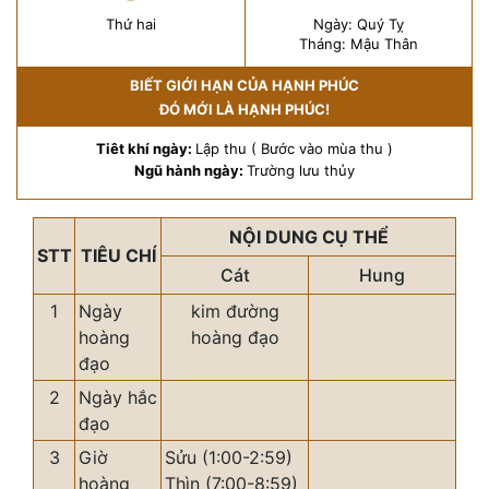
Thứ hai
Ngày: Quý Tỵ
Tháng: Mậu Thân
BIẾT GIỚI HẠN CỦA HẠNH PHÚC
ĐÓ MỚI LÀ HẠNH PHÚC!
Tiêt khí ngày:
Lập thu ( Bước vào mùa thu )
Ngũ hành ngày:
Trường lưu thủy
NỘI DUNG CỤ THỂ
STT
TIÊU CHÍ
Cát
Hung
1
Ngày
kim đường
hoàng
hoàng đạo
đạo
2
Ngày hắc
đạo
3
Giờ
Sửu (1:00-2:59)
hoàng
Thìn (7:00-8:59)