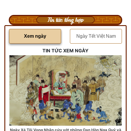
Tin tức tổng hợp
Xem ngày
Ngày Tết Việt Nam
TIN TỨC XEM NGÀY
Ngày Xá Tội Vong Nhân cứu vớt những Oan Hồn Ngạ Quỷ và