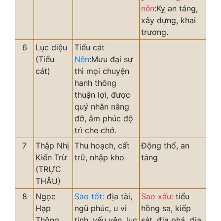
nên
:Kỵ an táng,
xây dựng, khai
trương.
6
Lục diệu
Tiểu cát
(Tiểu
Nên
:Mưu đại sự
cát)
thì mọi chuyện
hanh thông
thuận lợi, được
quý nhân nâng
đỡ, âm phúc độ
trì che chở.
7
Thập Nhị
Thu hoạch, cất
Động thổ, an
Kiến Trừ
trữ, nhập kho
táng
(TRỰC
THÂU)
8
Ngọc
Sao tốt:
địa tài,
Sao xấu:
tiểu
Hạp
ngũ phúc, u vi
hồng sa, kiếp
Thông
tinh, yếu yên, lục
sát, địa phá, địa