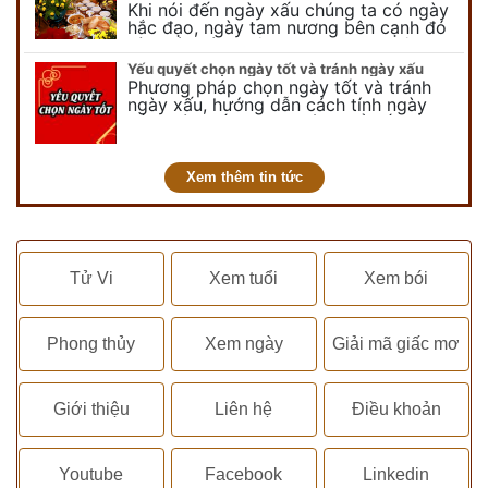
Khi nói đến ngày xấu chúng ta có ngày
hắc đạo, ngày tam nương bên cạnh đó
còn có ngày không vong. Tuy nhiên khi
nói đến ngày không vong…
Yếu quyết chọn ngày tốt và tránh ngày xấu
Phương pháp chọn ngày tốt và tránh
ngày xấu, hướng dẫn cách tính ngày
tốt, ngày xấu trong tháng để tiến hành
kết hôn, động thổ, nhập trạch, khai
trương,...
Xem thêm tin tức
Tử Vi
Xem tuổi
Xem bói
Phong thủy
Xem ngày
Giải mã giấc mơ
Giới thiệu
Liên hệ
Điều khoản
Youtube
Facebook
Linkedin