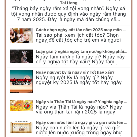
Tai Ương
“Tháng bảy ngày rằm xá tội vong nhân”. Ngày xá
tội vong nhân được quy định vào ngày rằm tháng
7 năm 2025. Đây là ngày mà dân chúng sẽ…
Cách chọn ngày cắt tóc năm 2025 may mắn cho cả trẻ em và người lớn
Tại sao phải xem lịch cắt tóc? Chọn
ngày để cắt tóc cho trẻ em và người
lớn cần lưu ý điều gì để gặp nhiều may
mắn ? Khi…
Luận giải ý nghĩa ngày tam nương không phải ai cũng biết
Ngày tam nương là ngày gì? Ngày này
có ý nghĩa tốt hay xấu? Ngày tam
nương sát có nguồn gốc như thế nào?
Cần kiêng kỵ điều gì khi…
Ngày nguyệt kỵ là ngày gì? Tốt hay xấu?
Ngày nguyệt Kỵ là ngày gì? Ngày
nguyệt kỵ 2025 là ngày tốt hay ngày
xấu, xem ngay để biết chi tiết ý nghĩa
ngày nguyệt kỵ cũng như nguồn…
Ngày vía Thần Tài là ngày nào? Ý nghĩa ngày vía Thần Tài năm 2025
Ngày vía Thần Tài là ngày nào? Ngày
vía ông thần tài năm 2025 là ngày
mùng 10 âm lịch hàng tháng. Tại sao
trong ngày này, tất cả mọi…
Ngày con nước lên là ngày gì và giờ nước lên nước xuống trong ngày?
Ngày con nước lên là ngày gì và giờ
nước lên nước xuống trong ngày như