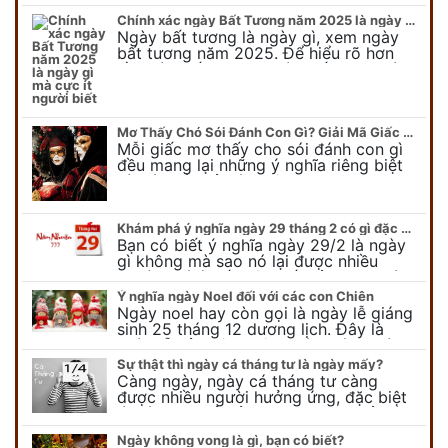
thế nào? Có điều gì cần chú ý về ngày
con nước lên? Đừng…
Chính xác ngày Bất Tương năm 2025 là ngày gì mà cực ít người biết
Ngày bất tương là ngày gì, xem ngày
bất tương năm 2025. Để hiểu rõ hơn
về ngày bất tương, ngày bất tương là
ngày gì mời quý bạn tham…
Mơ Thấy Chó Sói Đánh Con Gì? Giải Mã Giấc Mơ Bí Ẩn
Mỗi giấc mơ thấy cho sói đánh con gì
đều mang lại những ý nghĩa riêng biệt
và có thể phản ánh tâm trạng, suy nghĩ
của chúng ta.
Khám phá ý nghĩa ngày 29 tháng 2 có gì đặc biệt?
Bạn có biết ý nghĩa ngày 29/2 là ngày
gì không mà sao nó lại được nhiều
người chú ý đến vậy. Tất cả mọi người
đều cho rằng đây…
Ý nghĩa ngày Noel đối với các con Chiên
Ngày noel hay còn gọi là ngày lễ giáng
sinh 25 tháng 12 dương lịch. Đây là
ngày lễ của bên thiên chúa giáo, ngày
lễ thiên chúa giáng sinh,…
Sự thật thì ngày cá tháng tư là ngày mấy?
Càng ngày, ngày cá tháng tư càng
được nhiều người hưởng ứng, đặc biệt
là các bạn trẻ bởi họ sẽ nghĩ ra đủ trò
vui chơi, tinh nghịch, hài…
Ngày không vong là gì, bạn có biết?