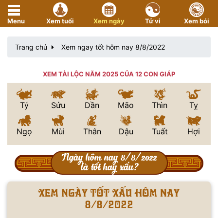
Menu
Xem tuổi
Xem ngày
Tử vi
Xem bói
Trang chủ
Xem ngay tốt hôm nay 8/8/2022
XEM TÀI LỘC NĂM 2025 CỦA 12 CON GIÁP
Tý
Sửu
Dần
Mão
Thìn
Tỵ
Ngọ
Mùi
Thân
Dậu
Tuất
Hợi
Ngày hôm nay 8/8/2022
là tốt hay xấu?
Xem ngày tốt xấu hôm nay
8/8/2022