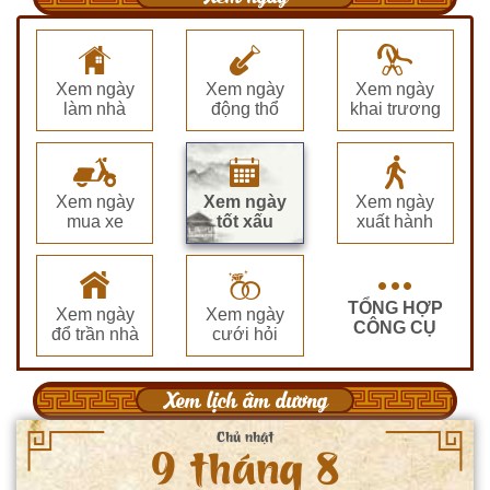
Xem ngày
Xem ngày
Xem ngày
làm nhà
động thổ
khai trương
Xem ngày
Xem ngày
Xem ngày
mua xe
tốt xấu
xuất hành
TỔNG HỢP
Xem ngày
Xem ngày
CÔNG CỤ
đổ trần nhà
cưới hỏi
Xem lịch âm dương
Chủ nhật
9 tháng 8