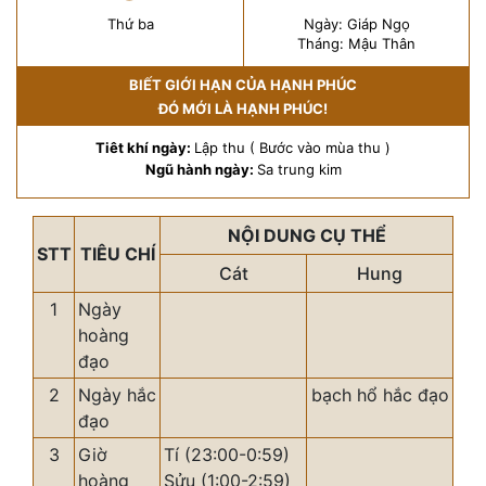
Thứ ba
Ngày: Giáp Ngọ
Tháng: Mậu Thân
BIẾT GIỚI HẠN CỦA HẠNH PHÚC
ĐÓ MỚI LÀ HẠNH PHÚC!
Tiêt khí ngày:
Lập thu ( Bước vào mùa thu )
Ngũ hành ngày:
Sa trung kim
NỘI DUNG CỤ THỂ
STT
TIÊU CHÍ
Cát
Hung
1
Ngày
hoàng
đạo
2
Ngày hắc
bạch hổ hắc đạo
đạo
3
Giờ
Tí (23:00-0:59)
hoàng
Sửu (1:00-2:59)