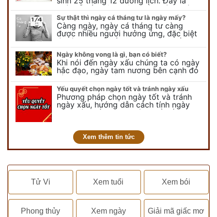
sinh 25 tháng 12 dương lịch. Đây là
ngày lễ của bên thiên chúa giáo, ngày
lễ thiên chúa giáng sinh,…
Sự thật thì ngày cá tháng tư là ngày mấy?
Càng ngày, ngày cá tháng tư càng
được nhiều người hưởng ứng, đặc biệt
là các bạn trẻ bởi họ sẽ nghĩ ra đủ trò
vui chơi, tinh nghịch, hài…
Ngày không vong là gì, bạn có biết?
Khi nói đến ngày xấu chúng ta có ngày
hắc đạo, ngày tam nương bên cạnh đó
còn có ngày không vong. Tuy nhiên khi
nói đến ngày không vong…
Yếu quyết chọn ngày tốt và tránh ngày xấu
Phương pháp chọn ngày tốt và tránh
ngày xấu, hướng dẫn cách tính ngày
tốt, ngày xấu trong tháng để tiến hành
kết hôn, động thổ, nhập trạch, khai
trương,...
Xem thêm tin tức
Tử Vi
Xem tuổi
Xem bói
Phong thủy
Xem ngày
Giải mã giấc mơ