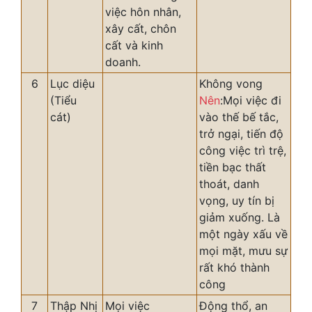
việc hôn nhân,
xây cất, chôn
cất và kinh
doanh.
6
Lục diệu
Không vong
(Tiểu
Nên
:Mọi việc đi
cát)
vào thế bế tắc,
trở ngại, tiến độ
công việc trì trệ,
tiền bạc thất
thoát, danh
vọng, uy tín bị
giảm xuống. Là
một ngày xấu về
mọi mặt, mưu sự
rất khó thành
công
7
Thập Nhị
Mọi việc
Động thổ, an