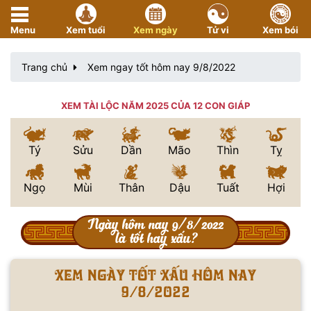
Menu
Xem tuổi
Xem ngày
Tử vi
Xem bói
Trang chủ
Xem ngay tốt hôm nay 9/8/2022
XEM TÀI LỘC NĂM 2025 CỦA 12 CON GIÁP
Tý
Sửu
Dần
Mão
Thìn
Tỵ
Ngọ
Mùi
Thân
Dậu
Tuất
Hợi
Ngày hôm nay 9/8/2022
là tốt hay xấu?
Xem ngày tốt xấu hôm nay
9/8/2022