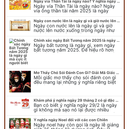
Ngày vía Thần Tài là ngày nào? Ý nghĩa ngày vía Thần Tài năm 2025
Ngày vía Thần Tài là ngày nào? Ngày
vía ông thần tài năm 2025 là ngày
mùng 10 âm lịch hàng tháng. Tại sao
trong ngày này, tất cả mọi…
Ngày con nước lên là ngày gì và giờ nước lên nước xuống trong ngày?
Ngày con nước lên là ngày gì và giờ
nước lên nước xuống trong ngày như
thế nào? Có điều gì cần chú ý về ngày
con nước lên? Đừng…
Chính xác ngày Bất Tương năm 2025 là ngày gì mà cực ít người biết
Ngày bất tương là ngày gì, xem ngày
bất tương năm 2025. Để hiểu rõ hơn
về ngày bất tương, ngày bất tương là
ngày gì mời quý bạn tham…
Mơ Thấy Chó Sói Đánh Con Gì? Giải Mã Giấc Mơ Bí Ẩn
Mỗi giấc mơ thấy cho sói đánh con gì
đều mang lại những ý nghĩa riêng biệt
và có thể phản ánh tâm trạng, suy nghĩ
của chúng ta.
Khám phá ý nghĩa ngày 29 tháng 2 có gì đặc biệt?
Bạn có biết ý nghĩa ngày 29/2 là ngày
gì không mà sao nó lại được nhiều
người chú ý đến vậy. Tất cả mọi người
đều cho rằng đây…
Ý nghĩa ngày Noel đối với các con Chiên
Ngày noel hay còn gọi là ngày lễ giáng