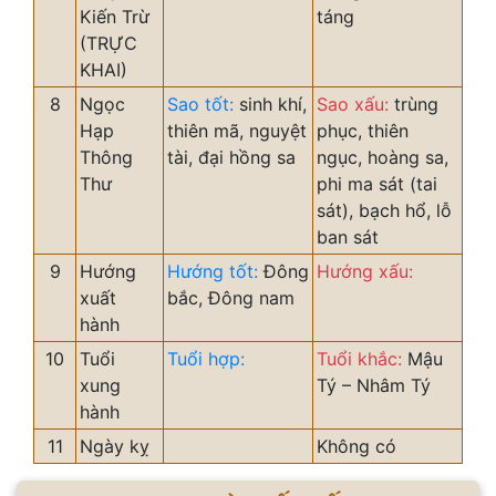
Kiến Trừ
táng
(TRỰC
KHAI)
8
Ngọc
Sao tốt:
sinh khí,
Sao xấu:
trùng
Hạp
thiên mã, nguyệt
phục, thiên
Thông
tài, đại hồng sa
ngục, hoàng sa,
Thư
phi ma sát (tai
sát), bạch hổ, lỗ
ban sát
9
Hướng
Hướng tốt:
Đông
Hướng xấu:
xuất
bắc, Đông nam
hành
10
Tuổi
Tuổi hợp:
Tuổi khắc:
Mậu
xung
Tý – Nhâm Tý
hành
11
Ngày kỵ
Không có