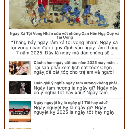
Ngày Xá Tội Vong Nhân cứu vớt những Oan Hồn Ngạ Quỷ và
Tai Ương
“Tháng bảy ngày rằm xá tội vong nhân”. Ngày xá
tội vong nhân được quy định vào ngày rằm tháng
7 năm 2025. Đây là ngày mà dân chúng sẽ…
Cách chọn ngày cắt tóc năm 2025 may mắn cho cả trẻ em và người lớn
Tại sao phải xem lịch cắt tóc? Chọn
ngày để cắt tóc cho trẻ em và người
lớn cần lưu ý điều gì để gặp nhiều may
mắn ? Khi…
Luận giải ý nghĩa ngày tam nương không phải ai cũng biết
Ngày tam nương là ngày gì? Ngày này
có ý nghĩa tốt hay xấu? Ngày tam
nương sát có nguồn gốc như thế nào?
Cần kiêng kỵ điều gì khi…
Ngày nguyệt kỵ là ngày gì? Tốt hay xấu?
Ngày nguyệt Kỵ là ngày gì? Ngày
nguyệt kỵ 2025 là ngày tốt hay ngày
xấu, xem ngay để biết chi tiết ý nghĩa
ngày nguyệt kỵ cũng như nguồn…