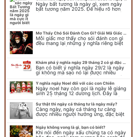
Ngày bất tương là ngày gì, xem ngày
bất tương năm 2025. Để hiểu rõ hơn
về ngày bất tương, ngày bất tương là
ngày gì mời quý bạn tham…
Mơ Thấy Chó Sói Đánh Con Gì? Giải Mã Giấc Mơ Bí Ẩn
Mỗi giấc mơ thấy cho sói đánh con gì
đều mang lại những ý nghĩa riêng biệt
và có thể phản ánh tâm trạng, suy nghĩ
của chúng ta.
Khám phá ý nghĩa ngày 29 tháng 2 có gì đặc biệt?
Bạn có biết ý nghĩa ngày 29/2 là ngày
gì không mà sao nó lại được nhiều
người chú ý đến vậy. Tất cả mọi người
đều cho rằng đây…
Ý nghĩa ngày Noel đối với các con Chiên
Ngày noel hay còn gọi là ngày lễ giáng
sinh 25 tháng 12 dương lịch. Đây là
ngày lễ của bên thiên chúa giáo, ngày
lễ thiên chúa giáng sinh,…
Sự thật thì ngày cá tháng tư là ngày mấy?
Càng ngày, ngày cá tháng tư càng
được nhiều người hưởng ứng, đặc biệt
là các bạn trẻ bởi họ sẽ nghĩ ra đủ trò
vui chơi, tinh nghịch, hài…
Ngày không vong là gì, bạn có biết?
Khi nói đến ngày xấu chúng ta có ngày