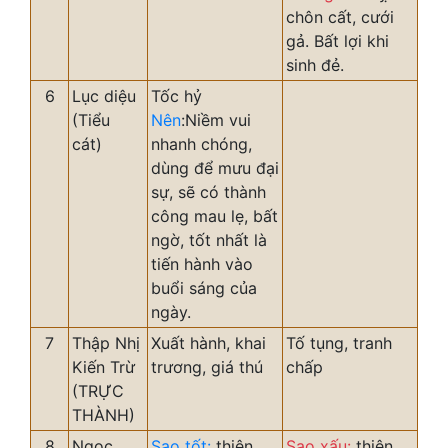
chôn cất, cưới
gả. Bất lợi khi
sinh đẻ.
6
Lục diệu
Tốc hỷ
(Tiểu
Nên
:Niềm vui
cát)
nhanh chóng,
dùng để mưu đại
sự, sẽ có thành
công mau lẹ, bất
ngờ, tốt nhất là
tiến hành vào
buổi sáng của
ngày.
7
Thập Nhị
Xuất hành, khai
Tố tụng, tranh
Kiến Trừ
trương, giá thú
chấp
(TRỰC
THÀNH)
8
Ngọc
Sao tốt:
thiên
Sao xấu:
thiên