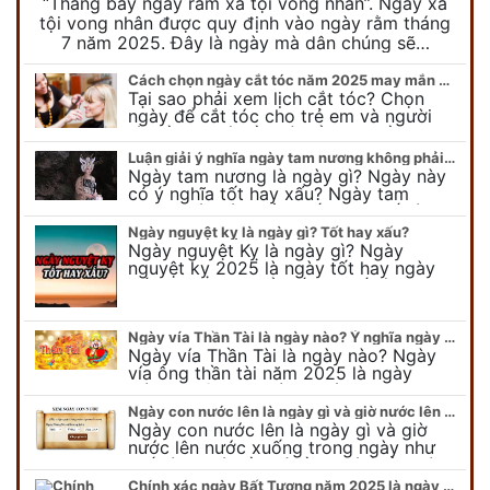
“Tháng bảy ngày rằm xá tội vong nhân”. Ngày xá
tội vong nhân được quy định vào ngày rằm tháng
7 năm 2025. Đây là ngày mà dân chúng sẽ…
Cách chọn ngày cắt tóc năm 2025 may mắn cho cả trẻ em và người lớn
Tại sao phải xem lịch cắt tóc? Chọn
ngày để cắt tóc cho trẻ em và người
lớn cần lưu ý điều gì để gặp nhiều may
mắn ? Khi…
Luận giải ý nghĩa ngày tam nương không phải ai cũng biết
Ngày tam nương là ngày gì? Ngày này
có ý nghĩa tốt hay xấu? Ngày tam
nương sát có nguồn gốc như thế nào?
Cần kiêng kỵ điều gì khi…
Ngày nguyệt kỵ là ngày gì? Tốt hay xấu?
Ngày nguyệt Kỵ là ngày gì? Ngày
nguyệt kỵ 2025 là ngày tốt hay ngày
xấu, xem ngay để biết chi tiết ý nghĩa
ngày nguyệt kỵ cũng như nguồn…
Ngày vía Thần Tài là ngày nào? Ý nghĩa ngày vía Thần Tài năm 2025
Ngày vía Thần Tài là ngày nào? Ngày
vía ông thần tài năm 2025 là ngày
mùng 10 âm lịch hàng tháng. Tại sao
trong ngày này, tất cả mọi…
Ngày con nước lên là ngày gì và giờ nước lên nước xuống trong ngày?
Ngày con nước lên là ngày gì và giờ
nước lên nước xuống trong ngày như
thế nào? Có điều gì cần chú ý về ngày
con nước lên? Đừng…
Chính xác ngày Bất Tương năm 2025 là ngày gì mà cực ít người biết