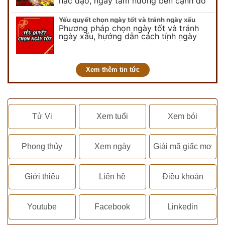
hắc đạo, ngày tam nương bên cạnh đó
còn có ngày không vong. Tuy nhiên khi
nói đến ngày không vong…
Yếu quyết chọn ngày tốt và tránh ngày xấu
Phương pháp chọn ngày tốt và tránh
ngày xấu, hướng dẫn cách tính ngày
tốt, ngày xấu trong tháng để tiến hành
kết hôn, động thổ, nhập trạch, khai
trương,...
Xem thêm tin tức
Tử Vi
Xem tuổi
Xem bói
Phong thủy
Xem ngày
Giải mã giấc mơ
Giới thiệu
Liên hệ
Điều khoản
Youtube
Facebook
Linkedin