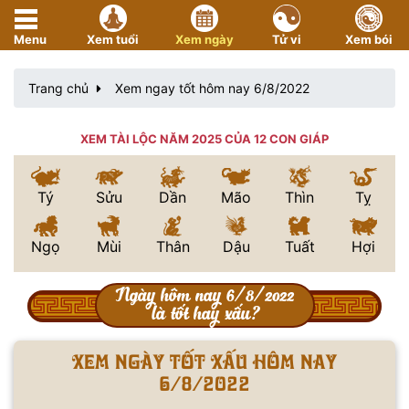
Menu
Xem tuổi
Xem ngày
Tử vi
Xem bói
Trang chủ
Xem ngay tốt hôm nay 6/8/2022
XEM TÀI LỘC NĂM 2025 CỦA 12 CON GIÁP
Tý
Sửu
Dần
Mão
Thìn
Tỵ
Ngọ
Mùi
Thân
Dậu
Tuất
Hợi
Ngày hôm nay 6/8/2022
là tốt hay xấu?
Xem ngày tốt xấu hôm nay
6/8/2022