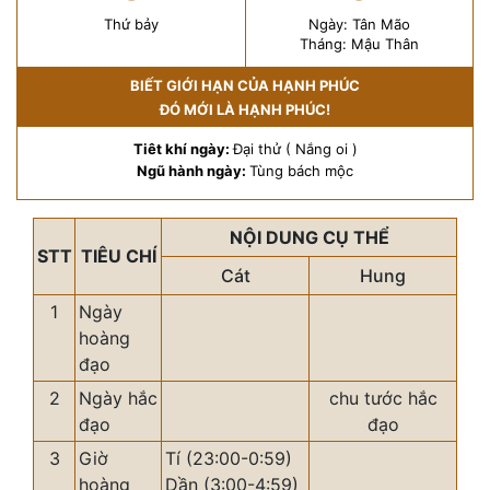
Thứ bảy
Ngày: Tân Mão
Tháng: Mậu Thân
BIẾT GIỚI HẠN CỦA HẠNH PHÚC
ĐÓ MỚI LÀ HẠNH PHÚC!
Tiêt khí ngày:
Đại thử ( Nắng oi )
Ngũ hành ngày:
Tùng bách mộc
NỘI DUNG CỤ THỂ
STT
TIÊU CHÍ
Cát
Hung
1
Ngày
hoàng
đạo
2
Ngày hắc
chu tước hắc
đạo
đạo
3
Giờ
Tí (23:00-0:59)
hoàng
Dần (3:00-4:59)