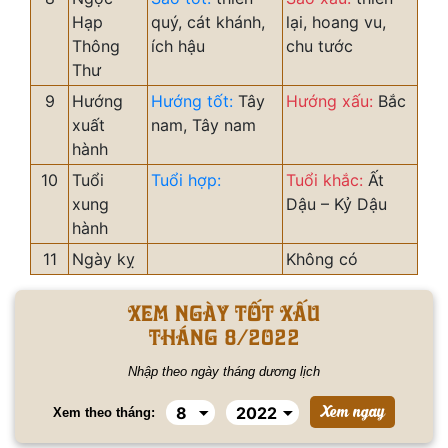
Hạp
quý, cát khánh,
lại, hoang vu,
Thông
ích hậu
chu tước
Thư
9
Hướng
Hướng tốt:
Tây
Hướng xấu:
Bắc
xuất
nam, Tây nam
hành
10
Tuổi
Tuổi hợp:
Tuổi khắc:
Ất
xung
Dậu – Kỷ Dậu
hành
11
Ngày kỵ
Không có
Xem ngày tốt xấu
tháng 8/2022
Nhập theo ngày tháng dương lịch
Xem theo tháng: