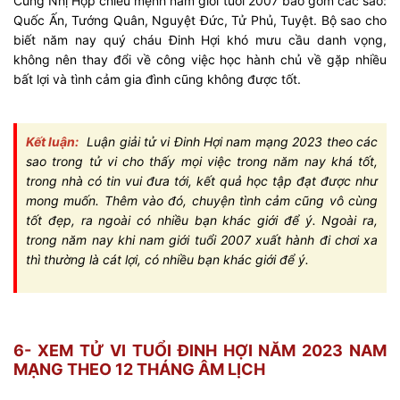
Cung Nhị Hợp chiếu mệnh nam giới tuổi 2007 bao gồm các sao:
Quốc Ấn, Tướng Quân, Nguyệt Đức, Tử Phủ, Tuyệt. Bộ sao cho
biết năm nay quý cháu Đinh Hợi khó mưu cầu danh vọng,
không nên thay đổi về công việc học hành chủ về gặp nhiều
bất lợi và tình cảm gia đình cũng không được tốt.
Kết luận:
Luận giải tử vi Đinh Hợi nam mạng 2023 theo các
sao trong tử vi cho thấy mọi việc trong năm nay khá tốt,
trong nhà có tin vui đưa tới, kết quả học tập đạt được như
mong muốn. Thêm vào đó, chuyện tình cảm cũng vô cùng
tốt đẹp, ra ngoài có nhiều bạn khác giới để ý. Ngoài ra,
trong năm nay khi nam giới tuổi 2007 xuất hành đi chơi xa
thì thường là cát lợi, có nhiều bạn khác giới để ý.
6- XEM TỬ VI TUỔI ĐINH HỢI NĂM 2023 NAM
MẠNG THEO 12 THÁNG ÂM LỊCH