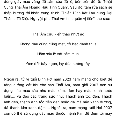
dùng giấy màu vàng để sắm sửa đồ lễ, bên trên đề rõ: “Nhật
Cung Thái Âm Hoàng Hậu Tinh Quân”. Sau đó, tắm rửa sạch sẽ
thắp hương rồi khấn cung thỉnh “Thiên Đình Kết Lâu cung Đại
Thánh, Tổ Diệu Nguyệt phu Thái Âm tinh quân vị tiền” như sau:
Thái Âm cửu kiến thập nhứt ác
Không đau cũng cũng mạt, cờ bạc đánh thua
Hăm sáu lễ vật sắm mua
Đèn đốt bảy ngọn, lạy đùa hướng tây
Ngoài ra, tử vi tuổi Đinh Hợi năm 2023 nam mạng cho biết để
tăng cường cát khí cho sao Thái Âm, nam giới 2007 nên sử
dụng các màu sắc như màu xám, đen hay màu xanh nước
biển,... và đeo các trang sức như: Thạch anh tóc đen, Thạch
anh đen, thạch anh tóc tiên đen hoặc đá mã não xanh dương,
đá thanh kim xanh đậm,... Ngoài ra, nam mạng tuổi Hợi 2007
còn có thể sử dụng các màu thuộc mệnh Kim để đem tới may