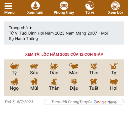
Menu
Xem tuổi
Phong thủy
Tử vi
Xem bói
Trang chủ
Tử Vi Tuổi Đinh Hợi Năm 2023 Nam Mạng 2007 - Mọi
Sự Hanh Thông
XEM TÀI LỘC NĂM 2025 CỦA 12 CON GIÁP
Tý
Sửu
Dần
Mão
Thìn
Tỵ
Ngọ
Mùi
Thân
Dậu
Tuất
Hợi
Thứ 5, 6/7/2023
Theo dõi PhongThuySo