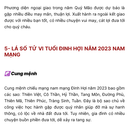
Phương diện ngoại giao trong năm Quý Mão được dự báo là
gặp nhiều điều may mắn, thuận lợi. Xuất hành ra ngoài kết giao
được với nhiều bạn tốt, có nhiều chuyện vui may, cát lợi đưa tới
cho quý cháu.
5- LÁ SỐ TỬ VI TUỔI ĐINH HỢI NĂM 2023 NAM
MẠNG
☯ Cung mệnh
Cung mệnh chiếu mạng nam mạng Đinh Hợi năm 2023 bao gồm
các sao: Thiên Việt, Cô Thần, Hỷ Thần, Tang Môn, Đường Phù,
Thiên Mã, Thiên Phúc, Tràng Sinh, Tuần. Đây là bộ sao chủ về
công việc học hành gặp được quý nhân giúp đỡ mà sự hanh
thông, có lộc về nhà đất đưa tới. Tuy nhiên, gia đình có nhiều
chuyện buồn phiền đưa tới, dễ xảy ra tang sự.