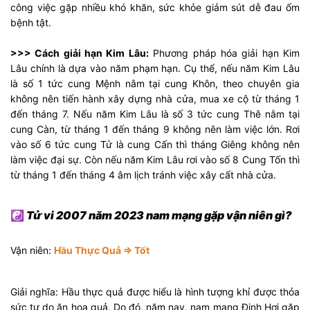
công việc gặp nhiều khó khăn, sức khỏe giảm sút dễ đau ốm
bệnh tật.
>>> Cách giải hạn Kim Lâu:
Phương pháp hóa giải hạn Kim
Lâu chính là dựa vào năm phạm hạn. Cụ thể, nếu năm Kim Lâu
là số 1 tức cung Mệnh nằm tại cung Khôn, theo chuyên gia
không nên tiến hành xây dựng nhà cửa, mua xe cộ từ tháng 1
đến tháng 7. Nếu năm Kim Lâu là số 3 tức cung Thê nằm tại
cung Càn, từ tháng 1 đến tháng 9 không nên làm việc lớn. Rơi
vào số 6 tức cung Tử là cung Cấn thì tháng Giêng không nên
làm việc đại sự. Còn nếu năm Kim Lâu rơi vào số 8 Cung Tốn thì
từ tháng 1 đến tháng 4 âm lịch tránh việc xây cất nhà cửa.
☯
Tử vi 2007 năm 2023 nam mạng gặp vận niên gì?
Vận niên:
Hầu Thực Quả ⇒ Tốt
Giải nghĩa: Hầu thực quả được hiểu là hình tượng khỉ được thỏa
sức tự do ăn hoa quả. Do đó, năm nay, nam mạng Đinh Hợi gặp