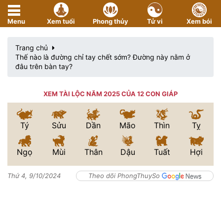
Menu
Xem tuổi
Phong thủy
Tử vi
Xem bói
Trang chủ
Thế nào là đường chỉ tay chết sớm? Đường này nằm ở
đâu trên bàn tay?
XEM TÀI LỘC NĂM 2025 CỦA 12 CON GIÁP
Tý
Sửu
Dần
Mão
Thìn
Tỵ
Ngọ
Mùi
Thân
Dậu
Tuất
Hợi
Thứ 4, 9/10/2024
Theo dõi PhongThuySo