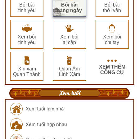
Bói bài
Bói bài
Bói bài
tình yêu
hàng ngày
thời vận
Xem bói
Xem bói
Xem bói
tình yêu
ai cập
chỉ tay
XEM THÊM
Xin xăm
Quan Âm
CÔNG CỤ
Quan Thánh
Linh Xám
Xem tuổi
Xem tuổi làm nhà
Xem tuổi hợp nhau