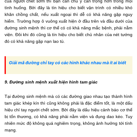
của người chết sớm thì bạn cần chú ý cẩn trọng hơn trong mọi
tình huống. Bởi đây là tín hiệu cho biết vận trình có nhiều khó
khăn chồng chất, nếu xuất ngoại thì dễ có khả năng gặp nguy
hiểm. Trường hợp ô vuông xuất hiện ở đầu trên và đầu dưới của
đường sinh mệnh thì cơ thể có có khả năng mắc bệnh, phải nằm
viện. Đôi khi đó cũng là tín hiệu cho biết chủ nhân của nét tướng
đó có khả năng gặp nạn lao tù.
Giải mã đường chỉ tay có các hình khác nhau mà ít ai biết
9. Đường sinh mệnh xuất hiện hình tam giác
Tại đường sinh mệnh mà có các đường giao nhau tạo thành hình
tam giác khép kín thì cũng không phải là đặc điểm tốt, là một dấu
hiệu chỉ tay người chết sớm. Bởi đây là dấu hiệu cảnh báo cơ thể
bị tổn thương, có khả năng phải nằm viện và đụng dao kéo. Tuy
nhiên mức độ không quá nghiêm trọng, không ảnh hưởng tới tính
mạng.