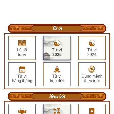
Tử vi
Lá số
Tử vi
Tử vi
tử vi
2025
2024
Tử vi
Tử vi
Cung mệnh
hàng tháng
trọn đời
theo tuổi
Xem bói