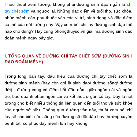
Theo thuật xem tướng, không phải đường sinh đạo ngắn là
chỉ
tay chết sớm
và ngược lại. Những đặc điểm về tuổi thọ, sức khỏe,
phúc mệnh còn phụ thuộc vào các vị trí, hình dạng và đặc điểm
cụ thể của nét tướng này. Vậy xem bói chỉ tay đường sinh đạo thế
nào cho đúng? Hãy cùng phongthuyso.vn giải mã đường sinh đạo
đoản mệnh ngay bây giờ.
I. TỔNG QUAN VỀ ĐƯỜNG CHỈ TAY CHẾT SỚM (ĐƯỜNG SINH
ĐẠO ĐOẢN MỆNH)
Trong lòng bàn tay, dấu hiệu của đường chỉ tay chết sớm là
đường sinh mệnh (hay còn gọi là sinh đạo/ đường sống/ đường
đời) - đường cong có điểm bắt đầu nằm giữa ngón cái và ngón
trỏ, bao quanh phần ngón cái và kết thúc ở gần cổ tay. Đây là nét
tướng cho biết nhiều thông tin liên quan đến tuổi thọ và sức khỏe
của người sở hữu. Thông qua đường vân này, thuật xem bói chỉ
tay sẽ cho biết sức sống của đương số dồi dào hay thường xuyên
bệnh tật, có phúc dày mệnh lớn hay không.