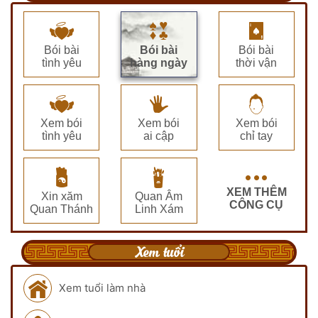
Bói bài
Bói bài
Bói bài
tình yêu
hàng ngày
thời vận
Xem bói
Xem bói
Xem bói
tình yêu
ai cập
chỉ tay
XEM THÊM
Xin xăm
Quan Âm
CÔNG CỤ
Quan Thánh
Linh Xám
Xem tuổi
Xem tuổi làm nhà