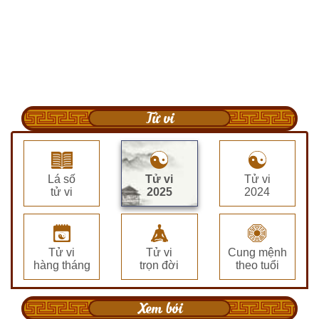
Tử vi
Lá số
Tử vi
Tử vi
tử vi
2025
2024
Tử vi
Tử vi
Cung mệnh
hàng tháng
trọn đời
theo tuổi
Xem bói