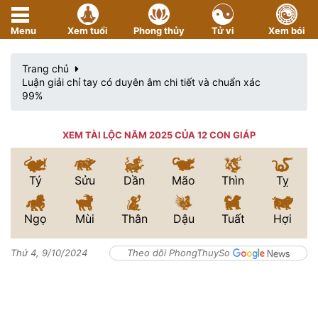
Menu
Xem tuổi
Phong thủy
Tử vi
Xem bói
Trang chủ
Luận giải chỉ tay có duyên âm chi tiết và chuẩn xác
99%
XEM TÀI LỘC NĂM 2025 CỦA 12 CON GIÁP
Tý
Sửu
Dần
Mão
Thìn
Tỵ
Ngọ
Mùi
Thân
Dậu
Tuất
Hợi
Thứ 4, 9/10/2024
Theo dõi PhongThuySo