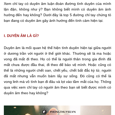
Xem chỉ tay có duyên âm luận đoán đường tình duyên của mình
lận đận, không như ý? Bạn không biết mình có duyên âm ảnh
hưởng đến hay không? Dưới đây là top 5 đường chỉ tay chứng tỏ
bạn đang có duyên âm gây ảnh hưởng đến tình cảm hiện tại.
I. DUYÊN ÂM LÀ GÌ?
Duyên âm là mối quan hệ thể hiện tình duyên hiện tại giữa người
ở dương trần với người ở thế giới khác. Thường sẽ là ma hoặc
vong đã mất đi theo. Họ có thể là người thân trong gia đình đã
mất chưa được đầu thai, đi theo để bảo vệ mình. Hoặc cũng có
thể là những người chết oan, chết yểu, chết bất đắc kỳ tử, người
đã mất nhưng vẫn muốn bám lấy sự sống. Đó cũng có thể là
vong linh mà vô tình bạn đi đâu và lọt vào tầm mắt của họ. Thông
qua việc xem chỉ tay có người âm theo bạn sẽ biết được mình có
duyên âm theo hay không?